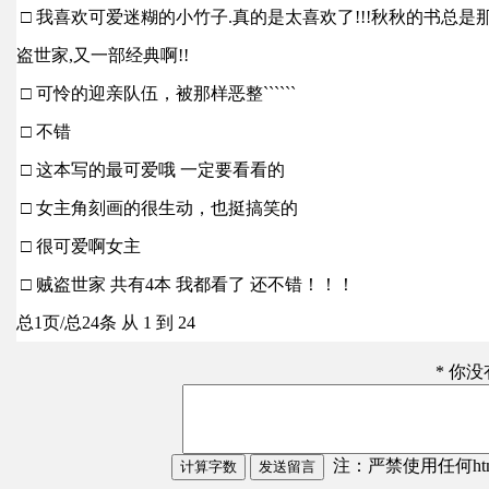
□ 我喜欢可爱迷糊的小竹子.真的是太喜欢了!!!秋秋的书总是那么
盗世家,又一部经典啊!!
□ 可怜的迎亲队伍，被那样恶整``````
□ 不错
□ 这本写的最可爱哦 一定要看看的
□ 女主角刻画的很生动，也挺搞笑的
□ 很可爱啊女主
□ 贼盗世家 共有4本 我都看了 还不错！！！
总1页/总24条 从 1 到 24
* 你
注：严禁使用任何html