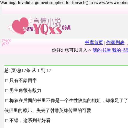
Warning: Invalid argument supplied for foreach() in /www/wwwroot/
书库首页
|
作家列表
|
你好:! 您可以进入->
我的书屋
我的书
总1页/总17条 从 1 到 17
□ 只有不錯兩字
□ 男主角很有毅力
□ 梅衣在后面的书里不像是一个生性狡黠的姐姐，却像足了
侠侣里的蓉儿，失去了射雕英雄传里的可爱
□ 不错，这系列都好看