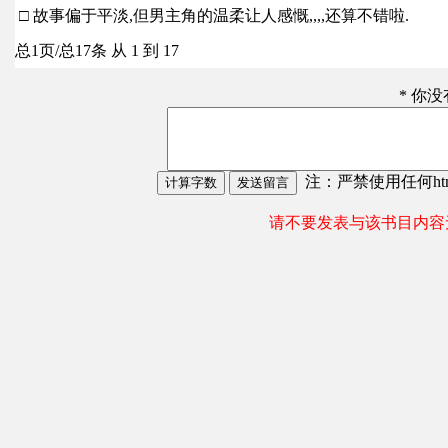
□ 故事偏于平淡,但男主角的温柔让人感慨,,,,还算不错啦.
总1页/总17条 从 1 到 17
* 你
注：严禁使用任何html
请不要发表与该书目内容