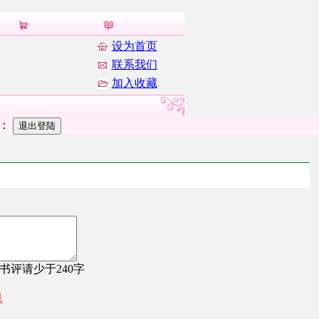
设为首页
联系我们
加入收藏
者：
，书评请少于240字
规