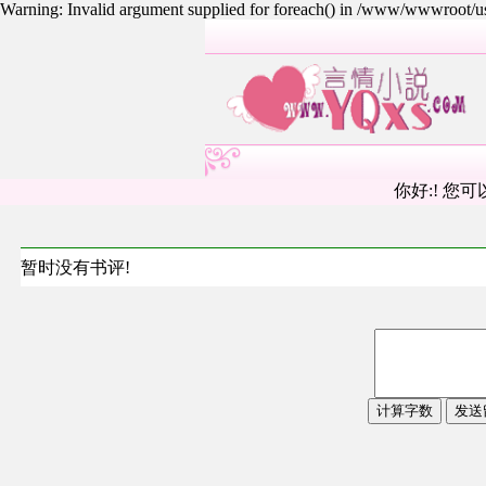
Warning: Invalid argument supplied for foreach() in /www/wwwroot/
你好:! 您可
暂时没有书评!