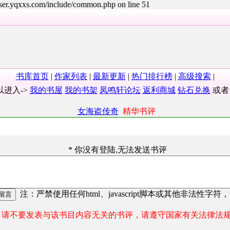
user.yqxxs.com/include/common.php on line 51
书库首页
|
作家列表
|
最新更新
|
热门排行榜
|
高级搜索
|
以进入->
我的书屋
我的书架
凤鸣轩论坛
返利商城
钻石兑换
或
女海盗传奇
精华书评
* 你没有登陆,无法发送书评
注：严禁使用任何html、javascript脚本或其他非法性字符
请不要发表与该书目内容无关的书评，请遵守国家有关法律法