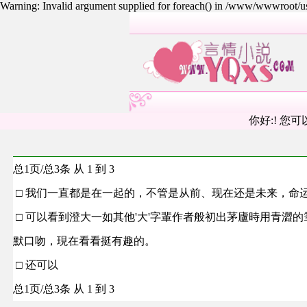
Warning: Invalid argument supplied for foreach() in /www/wwwroot/
你好:! 您可
总1页/总3条 从 1 到 3
□ 我们一直都是在一起的，不管是从前、现在还是未来，命
□ 可以看到澄大一如其他'大'字輩作者般初出茅廬時用青澀
默口吻，現在看看挺有趣的。
□ 还可以
总1页/总3条 从 1 到 3