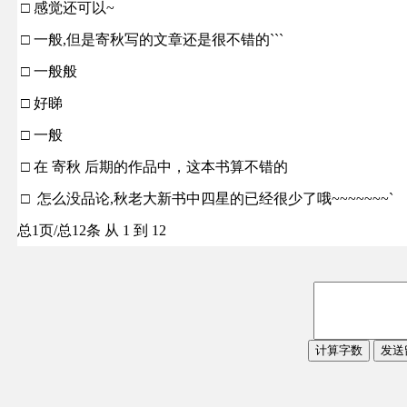
□ 感觉还可以~
□ 一般,但是寄秋写的文章还是很不错的```
□ 一般般
□ 好睇
□ 一般
□ 在 寄秋 后期的作品中，这本书算不错的
□ 怎么没品论,秋老大新书中四星的已经很少了哦~~~~~~~`
总1页/总12条 从 1 到 12