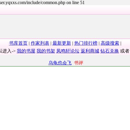
user.yqxxs.com/include/common.php on line 51
书库首页
|
作家列表
|
最新更新
|
热门排行榜
|
高级搜索
|
以进入->
我的书屋
我的书架
凤鸣轩论坛
返利商城
钻石兑换
或
乌龟也会飞
书评