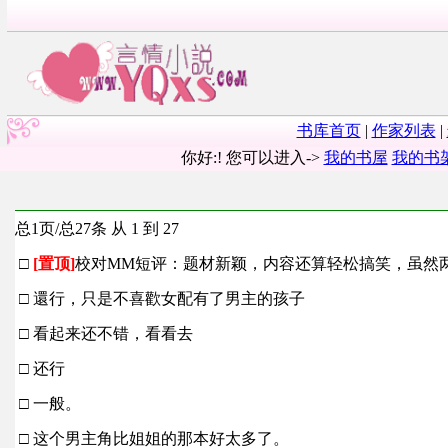
书库首页
|
作家列表
|
你好:! 您可以进入->
我的书屋
我的书
总1页/总27条 从 1 到 27
□
[置顶]
校对MM短评：题材新颖，内容还算轻松搞笑，虽然
□ 還行，只是不喜歡女配有了男主的孩子
□ 看起来还不错，看看去
□ 还行
□ 一般。
□ 这个男主角比姐姐的那本好太多了。