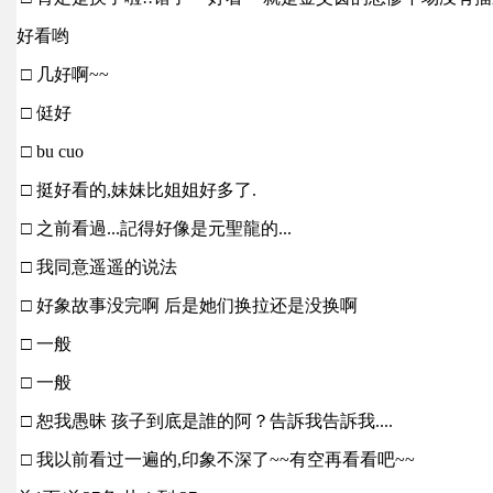
好看哟
□ 几好啊~~
□ 侹好
□ bu cuo
□ 挺好看的,妹妹比姐姐好多了.
□ 之前看過...記得好像是元聖龍的...
□ 我同意遥遥的说法
□ 好象故事没完啊 后是她们换拉还是没换啊
□ 一般
□ 一般
□ 恕我愚昧 孩子到底是誰的阿？告訴我告訴我....
□ 我以前看过一遍的,印象不深了~~有空再看看吧~~