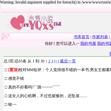
Warning: Invalid argument supplied for foreach() in /www/wwwroot/
书库首页
|
作家列表
|
你好:! 您可以进入->
我的书屋
我的书
总3页/总65条 从 1 到 30
1
2
3
[>]
最后一页
□
[置顶]
校对MM短评：个人觉得很不错的一本书,男女主都素
□ 感觉不错
□ 真的不好看吗?```跳~~~~~``````
□ 这女人的心机啊，不过也挺惨的，还坠崖……
□ 唉~~