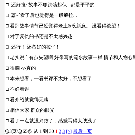
□ 还好拉~故事不够跌荡起伏...都是平平的...
□ 蒽~`看了后也觉得是一般般拉...
□ 看到故事情节已经觉得老土&没新意。 没看得欲望！
□ 对于复仇的书还是不太感兴趣
□ 还行！ 还蛮好的拉~`！
□ 老实说```有点失望啊 好像写的流水故事一样 情节和人物心里
□ 很爛 -v-真的
□ 本来想看，一看书评不太好，不想看了
□ 不好看诶
□ 看介绍就觉得无聊
□ 相信大家 群众的眼光
□ 看了一点就没兴致了，感觉写得太肤浅了
总3页/总65条 从 1 到 30
1
2
3
[>]
最后一页