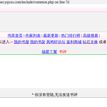
user.yqxxs.com/include/common.php on line 51
书库首页
|
作家列表
|
最新更新
|
热门排行榜
|
高级搜索
|
以进入->
我的书屋
我的书架
凤鸣轩论坛
返利商城
钻石兑换
或
福星丫鬟
书评
* 你没有登陆,无法发送书评