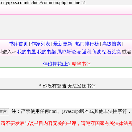
user.yqxxs.com/include/common.php on line 51
书库首页
|
作家列表
|
最新更新
|
热门排行榜
|
高级搜索
|
以进入->
我的书屋
我的书架
凤鸣轩论坛
返利商城
钻石兑换
或
伴娘捧花(上)
精华书评
* 你没有登陆,无法发送书评
注：严禁使用任何html、javascript脚本或其他非法性字符
请不要发表与该书目内容无关的书评，请遵守国家有关法律法