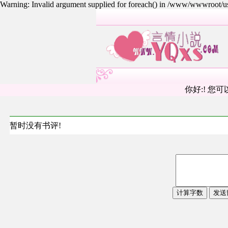
Warning: Invalid argument supplied for foreach() in /www/wwwroot/
你好:! 您可
暂时没有书评!