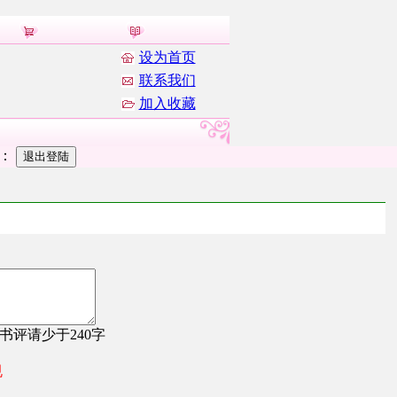
设为首页
联系我们
加入收藏
者：
，书评请少于240字
规