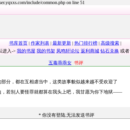
user.yqxxs.com/include/common.php on line 51
书库首页
|
作家列表
|
最新更新
|
热门排行榜
|
高级搜索
|
以进入->
我的书屋
我的书架
凤鸣轩论坛
返利商城
钻石兑换
或
五毒乖乖女
书评
的部分，都在互相虐当中，这类故事貌似越来越不受欢迎了
边，若别人要怪罪就都算在我头上吧，我甘愿为你下地狱——
* 你没有登陆,无法发送书评