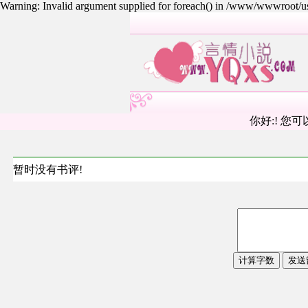
Warning: Invalid argument supplied for foreach() in /www/wwwroot/
你好:! 您可
暂时没有书评!