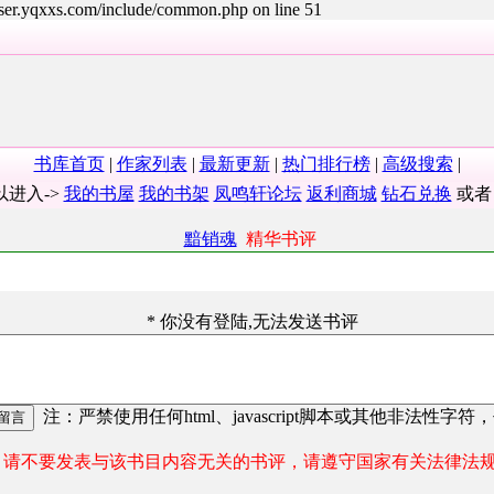
user.yqxxs.com/include/common.php on line 51
书库首页
|
作家列表
|
最新更新
|
热门排行榜
|
高级搜索
|
以进入->
我的书屋
我的书架
凤鸣轩论坛
返利商城
钻石兑换
或
黯销魂
精华书评
* 你没有登陆,无法发送书评
注：严禁使用任何html、javascript脚本或其他非法性字符
请不要发表与该书目内容无关的书评，请遵守国家有关法律法