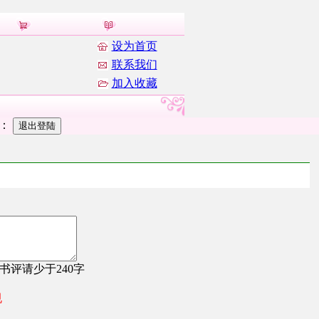
设为首页
联系我们
加入收藏
者：
，书评请少于240字
规