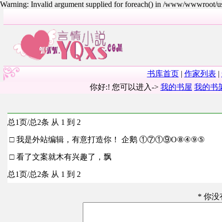
Warning: Invalid argument supplied for foreach() in /www/wwwroot/
书库首页
|
作家列表
|
你好:! 您可以进入->
我的书屋
我的书
总1页/总2条 从 1 到 2
□ 我是外站编辑，有意打造你！ 企鹅 ①⑦①⑨O⑧④⑨⑤
□ 看了文案就木有兴趣了，飘
总1页/总2条 从 1 到 2
* 你