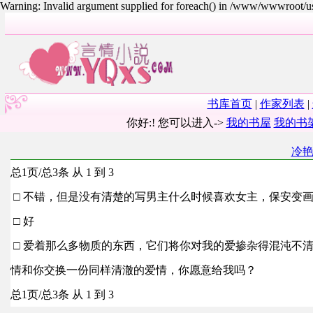
Warning: Invalid argument supplied for foreach() in /www/wwwroot/
书库首页
|
作家列表
|
你好:! 您可以进入->
我的书屋
我的书
冷
总1页/总3条 从 1 到 3
□ 不错，但是没有清楚的写男主什么时候喜欢女主，保安变
□ 好
□ 爱着那么多物质的东西，它们将你对我的爱掺杂得混沌不
情和你交换一份同样清澈的爱情，你愿意给我吗？
总1页/总3条 从 1 到 3