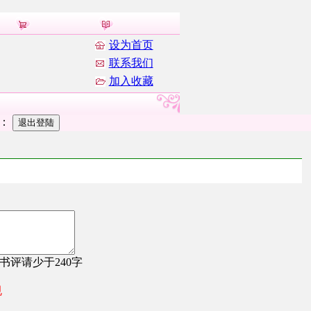
设为首页
联系我们
加入收藏
者：
，书评请少于240字
规