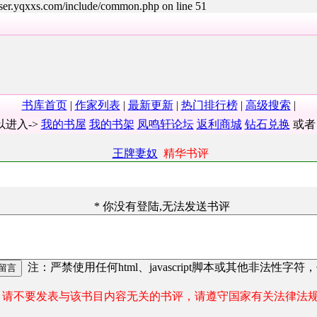
user.yqxxs.com/include/common.php on line 51
书库首页
|
作家列表
|
最新更新
|
热门排行榜
|
高级搜索
|
以进入->
我的书屋
我的书架
凤鸣轩论坛
返利商城
钻石兑换
或
王牌妻奴
精华书评
* 你没有登陆,无法发送书评
注：严禁使用任何html、javascript脚本或其他非法性字符
请不要发表与该书目内容无关的书评，请遵守国家有关法律法