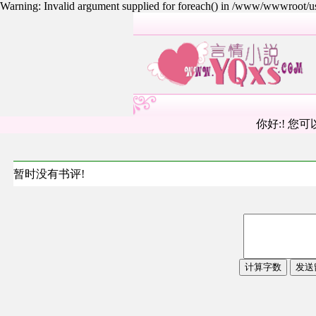
Warning: Invalid argument supplied for foreach() in /www/wwwroot/
你好:! 您可
暂时没有书评!