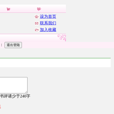
设为首页
联系我们
加入收藏
者：
，书评请少于240字
规