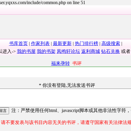
user.yqxxs.com/include/common.php on line 51
书库首页
|
作家列表
|
最新更新
|
热门排行榜
|
高级搜索
|
以进入->
我的书屋
我的书架
凤鸣轩论坛
返利商城
钻石兑换
或
福来孕转
书评
* 你没有登陆,无法发送书评
注：严禁使用任何html、javascript脚本或其他非法性字符
请不要发表与该书目内容无关的书评，请遵守国家有关法律法