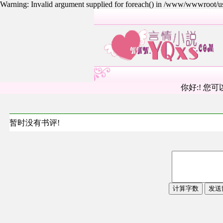
Warning: Invalid argument supplied for foreach() in /www/wwwroot/
你好:! 您可
暂时没有书评!