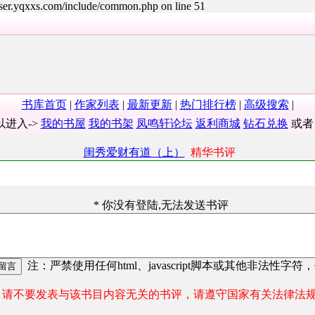
user.yqxxs.com/include/common.php on line 51
书库首页
|
作家列表
|
最新更新
|
热门排行榜
|
高级搜索
|
以进入->
我的书屋
我的书架
凤鸣轩论坛
返利商城
钻石兑换
或
闺秀爱财有道（上）
精华书评
* 你没有登陆,无法发送书评
注：严禁使用任何html、javascript脚本或其他非法性字符
请不要发表与该书目内容无关的书评，请遵守国家有关法律法