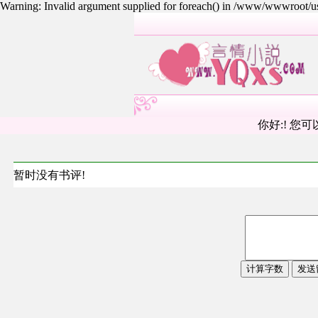
Warning: Invalid argument supplied for foreach() in /www/wwwroot/
你好:! 您可
暂时没有书评!