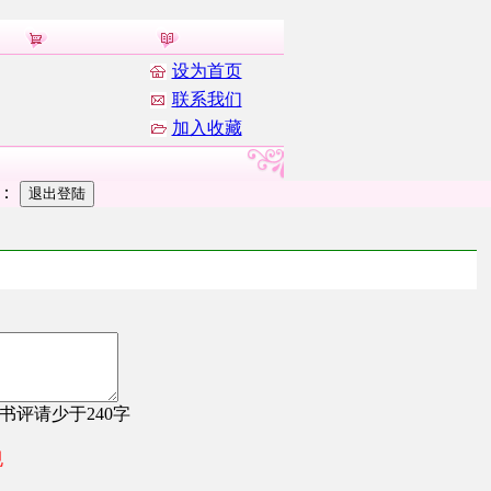
设为首页
联系我们
加入收藏
者：
，书评请少于240字
规