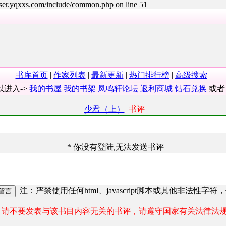
user.yqxxs.com/include/common.php on line 51
书库首页
|
作家列表
|
最新更新
|
热门排行榜
|
高级搜索
|
以进入->
我的书屋
我的书架
凤鸣轩论坛
返利商城
钻石兑换
或
少君（上）
书评
* 你没有登陆,无法发送书评
注：严禁使用任何html、javascript脚本或其他非法性字符
请不要发表与该书目内容无关的书评，请遵守国家有关法律法