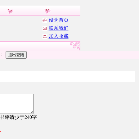
设为首页
联系我们
加入收藏
者：
，书评请少于240字
规