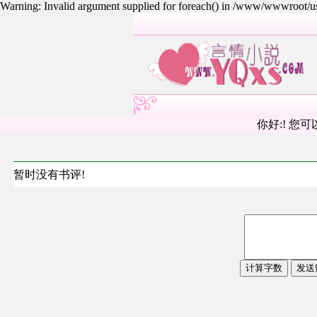
Warning: Invalid argument supplied for foreach() in /www/wwwroot/
你好:! 您可
暂时没有书评!