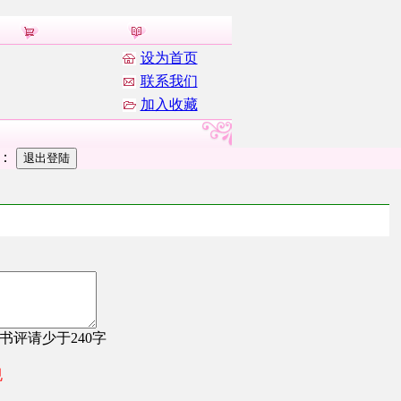
设为首页
联系我们
加入收藏
者：
，书评请少于240字
规