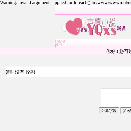
Warning: Invalid argument supplied for foreach() in /www/wwwroot/
你好:! 您可
暂时没有书评!