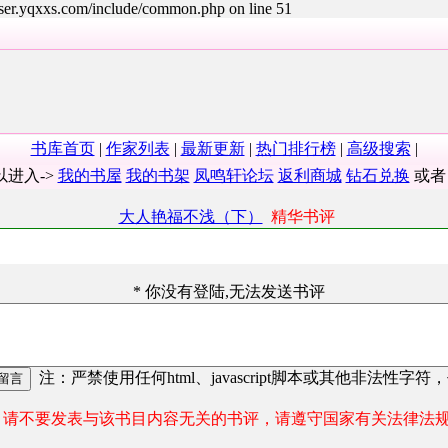
user.yqxxs.com/include/common.php on line 51
书库首页
|
作家列表
|
最新更新
|
热门排行榜
|
高级搜索
|
以进入->
我的书屋
我的书架
凤鸣轩论坛
返利商城
钻石兑换
或
大人艳福不浅（下）
精华书评
* 你没有登陆,无法发送书评
注：严禁使用任何html、javascript脚本或其他非法性字符
请不要发表与该书目内容无关的书评，请遵守国家有关法律法