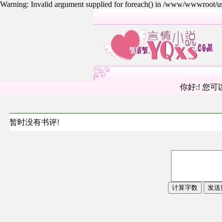
Warning: Invalid argument supplied for foreach() in /www/wwwroot/
你好:! 您可
暂时没有书评!