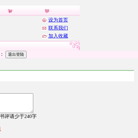
设为首页
联系我们
加入收藏
者：
，书评请少于240字
规