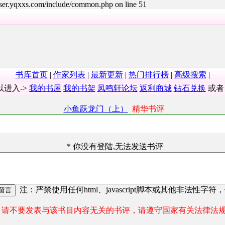
user.yqxxs.com/include/common.php on line 51
书库首页
|
作家列表
|
最新更新
|
热门排行榜
|
高级搜索
|
以进入->
我的书屋
我的书架
凤鸣轩论坛
返利商城
钻石兑换
或
小鱼跃龙门（上）
精华书评
* 你没有登陆,无法发送书评
注：严禁使用任何html、javascript脚本或其他非法性字符
请不要发表与该书目内容无关的书评，请遵守国家有关法律法