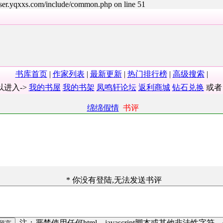
user.yqxxs.com/include/common.php on line 51
书库首页
|
作家列表
|
最新更新
|
热门排行榜
|
高级搜索
|
以进入->
我的书屋
我的书架
凤鸣轩论坛
返利商城
钻石兑换
或
绵绵假情
书评
* 你没有登陆,无法发送书评
注：严禁使用任何html、javascript脚本或其他非法性字符